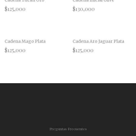
Cadena Tucán Oro
Cadena Inicial Olive
$
125,000
$
130,000
Cadena Mago Plata
Cadena Aro Jaguar Plata
$
125,000
$
125,000
Preguntas Frecuentes